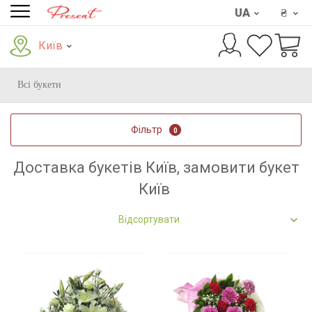
UA
₴
Київ
Всі букети
Фільтр
0
Доставка букетів Київ, замовити букет
Київ
Відсортувати