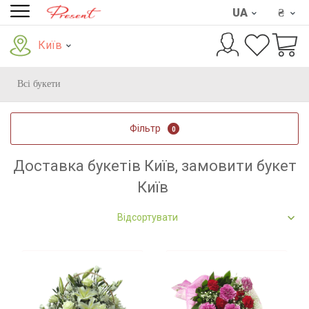
UA
₴
Київ
Всі букети
Фільтр
0
Доставка букетів Київ, замовити букет
Київ
Відсортувати