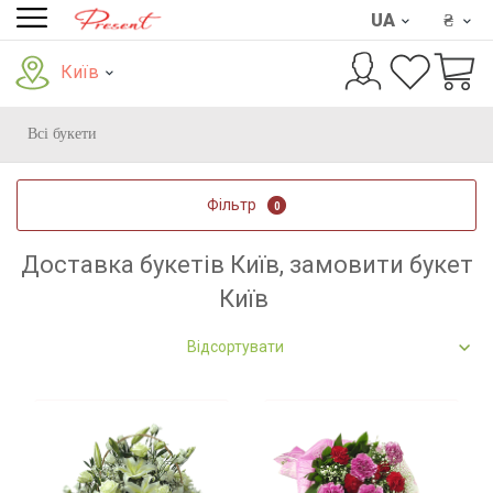
UA
₴
Київ
Всі букети
Фільтр
0
Доставка букетів Київ, замовити букет
Київ
Відсортувати